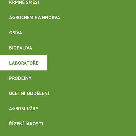
KRMNÉ SMĚSI
KARIÉRA
AGROCHEMIE A HNOJIVA
OSIVA
CHATA ČESKÉ ŽLEBY
BIOPALIVA
KONTAKTY
LABORATOŘE
PRODEJNY
ÚČETNÍ ODDĚLENÍ
AGROSLUŽBY
ŘÍZENÍ JAKOSTI