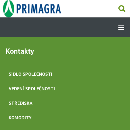
Přejít
k
hlavnímu
Hlavní
obsahu
navigace
-
Dcery
O NÁS
(CS)
Kontakty
AKTUALITY
SÍDLO SPOLEČNOSTI
NAŠE ČINNOSTI
VEDENÍ SPOLEČNOSTI
STŘEDISKA
DALŠÍ ČINNOSTI
KOMODITY
PRODEJNY