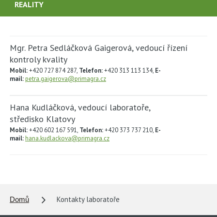
REALITY
Mgr. Petra Sedláčková Gaigerová, vedoucí řízení
kontroly kvality
Mobil:
+420 727 874 287,
Telefon:
+420 313 113 134,
E-
mail:
petra.gaigerova@primagra.cz
Hana Kudláčková, vedoucí laboratoře,
středisko Klatovy
Mobil:
+420 602 167 591,
Telefon:
+420 373 737 210,
E-
mail:
hana.kudlackova@primagra.cz
Kontakty laboratoře
Domů