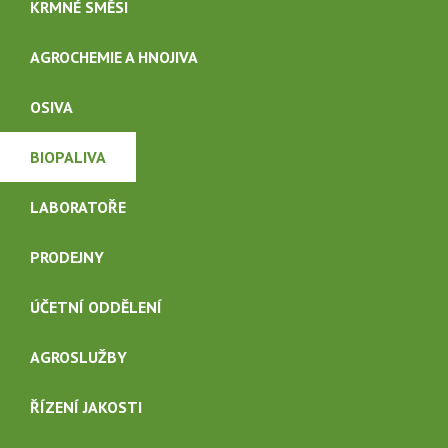
KRMNÉ SMĚSI
KARIÉRA
AGROCHEMIE A HNOJIVA
OSIVA
CHATA ČESKÉ ŽLEBY
BIOPALIVA
KONTAKTY
LABORATOŘE
PRODEJNY
ÚČETNÍ ODDĚLENÍ
AGROSLUŽBY
ŘÍZENÍ JAKOSTI