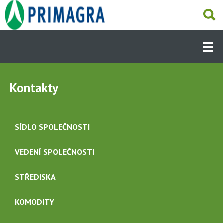
Přejít
k
hlavnímu
Hlavní
obsahu
navigace
-
Dcery
O NÁS
(CS)
Kontakty
AKTUALITY
SÍDLO SPOLEČNOSTI
NAŠE ČINNOSTI
VEDENÍ SPOLEČNOSTI
STŘEDISKA
DALŠÍ ČINNOSTI
KOMODITY
PRODEJNY