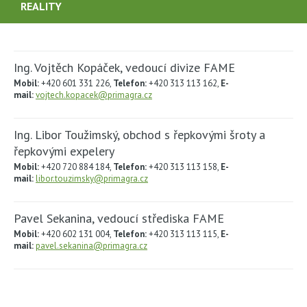
REALITY
Ing. Vojtěch Kopáček, vedoucí divize FAME
Mobil:
+420 601 331 226,
Telefon:
+420 313 113 162,
E-
mail:
vojtech.kopacek@primagra.cz
Ing. Libor Toužimský, obchod s řepkovými šroty a
řepkovými expelery
Mobil:
+420 720 884 184,
Telefon:
+420 313 113 158,
E-
mail:
libor.touzimsky@primagra.cz
Pavel Sekanina, vedoucí střediska FAME
Mobil:
+420 602 131 004,
Telefon:
+420 313 113 115,
E-
mail:
pavel.sekanina@primagra.cz